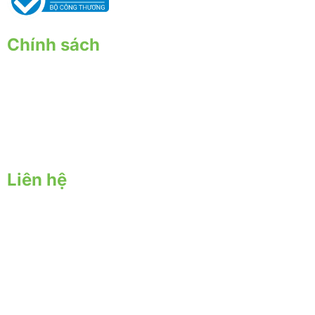
Chính sách
Chính sách giao nhận
Chính sách thanh toán
Chính sách bảo hành - đổi trả
Chính sách bảo mật
Liên hệ
Trụ sở chính:
57 Yên Đỗ, P. Tân Thành, Q. Tân Phú, TPHCM
Địa chỉ nông trại:
57 Đặng Công Bỉnh ấp 6, Xuân Thới Thượng, Hóc Môn, Hồ
Chí Minh
Mail: yersinfarm@gmail.com