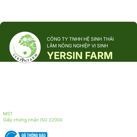
CÔNG TY TNHH HỆ SINH THÁI
LÂM NÔNG NGHIỆP VI SINH
YERSIN FARM
Yersin Farm là đơn vị tiên phong trong nuôi trồng, sản xuất và
phân phối các sản phẩm từ nấm dược liệu, được phát triển
theo mô hình sinh thái xanh, thân thiện với môi trường.
ĐỒNG HÀNH CÙNG YERSIN FARM
ĐỒNG HÀNH CÙNG THỰC PHẨM TRƯỜNG THỌ
MST
: 0317255399
Giấy chứng nhận ISO 22000
: 2018 - ISOQ.4244-FSMS