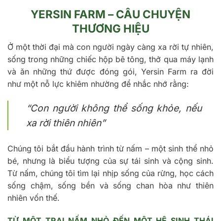
YERSIN FARM – CÂU CHUYỆN
THƯƠNG HIỆU
Ở một thời đại mà con người ngày càng xa rời tự nhiên,
sống trong những chiếc hộp bê tông, thở qua máy lạnh
và ăn những thứ được đóng gói, Yersin Farm ra đời
như một nỗ lực khiêm nhường để nhắc nhớ rằng:
“Con người không thể sống khỏe, nếu
xa rời thiên nhiên”
Chúng tôi bắt đầu hành trình từ nấm – một sinh thể nhỏ
bé, nhưng là biểu tượng của sự tái sinh và cộng sinh.
Từ nấm, chúng tôi tìm lại nhịp sống của rừng, học cách
sống chậm, sống bền và sống chan hòa như thiên
nhiên vốn thế.
TỪ MỘT TRẠI NẤM NHỎ ĐẾN MỘT HỆ SINH THÁI