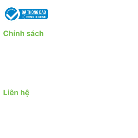
Chính sách
Chính sách giao nhận
Chính sách thanh toán
Chính sách bảo hành - đổi trả
Chính sách bảo mật
Liên hệ
Trụ sở chính:
57 Yên Đỗ, P. Tân Thành, Q. Tân Phú, TPHCM
Địa chỉ nông trại:
57 Đặng Công Bỉnh ấp 6, Xuân Thới Thượng, Hóc Môn, Hồ
Chí Minh