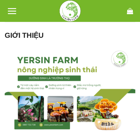
Bỏ
qua
nội
dung
GIỚI THIỆU