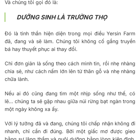
Và chúng tôi gọi đó là:
DƯỠNG SINH LÀ TRƯỜNG THỌ
Đó là tinh thần hiện diện trong mọi điều Yersin Farm
đã, đang và sẽ làm. Chúng tôi không cố gắng truyền
bá hay thuyết phục ai thay đổi.
Chỉ đơn giản là sống theo cách mình tin, rồi nhẹ nhàng
chia sẻ, như cách nấm lớn lên từ thân gỗ và nhẹ nhàng
chữa lành.
Nếu ai đó cũng đang tìm một nhịp sống như thế, có
lẽ… chúng ta sẽ gặp nhau giữa núi rừng bạt ngàn trong
một ngày không xa ấy.
Với lý tưởng đã và đang, chúng tôi chấp nhận không đi
nhanh, chỉ cần đi đúng. Bởi một giấc mơ được gieo
bằng sự lặng thầm và nuôi dưỡng bằng lòng kiên định,