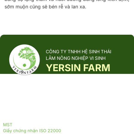
sớm muộn cũng sẽ bén rễ và lan xa.
CÔNG TY TNHH HỆ SINH THÁI
LÂM NÔNG NGHIỆP VI SINH
YERSIN FARM
Yersin Farm là đơn vị tiên phong trong nuôi trồng, sản xuất và
phân phối các sản phẩm từ nấm dược liệu, được phát triển
theo mô hình sinh thái xanh, thân thiện với môi trường.
ĐỒNG HÀNH CÙNG YERSIN FARM
ĐỒNG HÀNH CÙNG THỰC PHẨM TRƯỜNG THỌ
MST
: 0317255399
Giấy chứng nhận ISO 22000
: 2018 - ISOQ.4244-FSMS