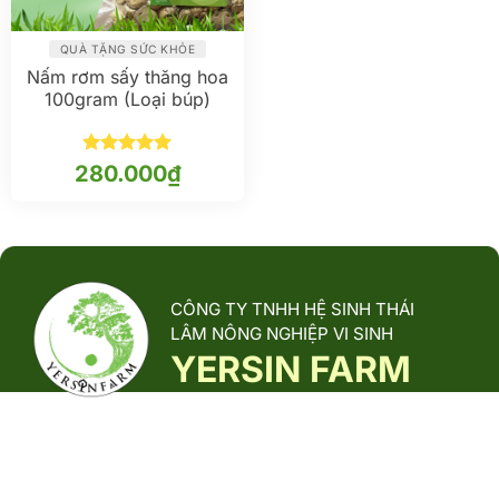
QUÀ TẶNG SỨC KHỎE
Nấm rơm sấy thăng hoa
100gram (Loại búp)
Được xếp
280.000
₫
hạng
5
5
sao
CÔNG TY TNHH HỆ SINH THÁI
LÂM NÔNG NGHIỆP VI SINH
YERSIN FARM
Yersin Farm là đơn vị tiên phong trong nuôi trồng, sản xuất và
phân phối các sản phẩm từ nấm dược liệu, được phát triển
theo mô hình sinh thái xanh, thân thiện với môi trường.