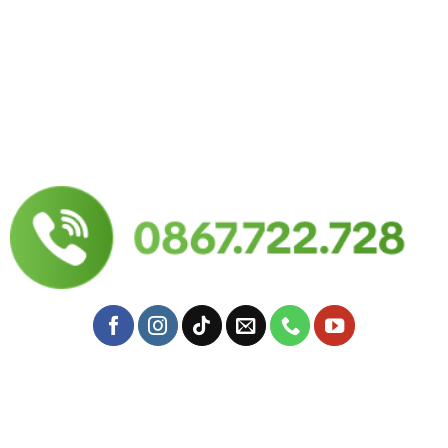
Trụ sở chính:
57 Yên Đỗ, P. Tân Thành, Q. Tân Phú, TPHCM
Địa chỉ nông trại:
57 Đặng Công Bỉnh ấp 6, Xuân Thới Thượng, Hóc Môn, Hồ
Chí Minh
Mail: yersinfarm@gmail.com