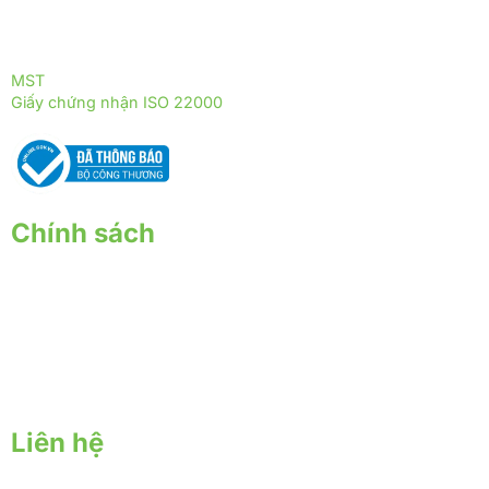
ĐỒNG HÀNH CÙNG YERSIN FARM
ĐỒNG HÀNH CÙNG THỰC PHẨM TRƯỜNG THỌ
MST
: 0317255399
Giấy chứng nhận ISO 22000
: 2018 - ISOQ.4244-FSMS
Chính sách
Chính sách giao nhận
Chính sách thanh toán
Chính sách bảo hành - đổi trả
Chính sách bảo mật
Liên hệ