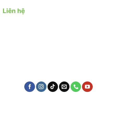
Liên hệ
Trụ sở chính:
57 Yên Đỗ, P. Tân Thành, Q. Tân Phú, TPHCM
Địa chỉ nông trại:
57 Đặng Công Bỉnh ấp 6, Xuân Thới Thượng, Hóc Môn, Hồ
Chí Minh
Mail: yersinfarm@gmail.com