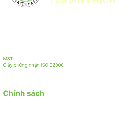
Yersin Farm là đơn vị tiên phong trong nuôi trồng, sản xuất và
phân phối các sản phẩm từ nấm dược liệu, được phát triển
theo mô hình sinh thái xanh, thân thiện với môi trường.
ĐỒNG HÀNH CÙNG YERSIN FARM
ĐỒNG HÀNH CÙNG THỰC PHẨM TRƯỜNG THỌ
MST
: 0317255399
Giấy chứng nhận ISO 22000
: 2018 - ISOQ.4244-FSMS
Chính sách
Chính sách giao nhận
Chính sách thanh toán
Chính sách bảo hành - đổi trả
Chính sách bảo mật