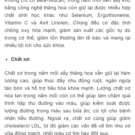
Không chỉ có Beta-Glucan, trong nấm mối đen sấy khô
bằng công nghệ thăng hoa còn giữ lại được nhiều hợp
chất sinh học khác như Selenium, Ergothioneine,
Vitamin C và Axit Linoleic. Chúng đều có đặc tính
chống oxy hóa mạnh, giảm sản xuất các gốc tự do
trong cơ thể, giảm tổn thương lên tế bào và mang lại
nhiều lợi ích cho sức khỏe.
Chất xơ:
Chất xơ trong nấm mối sấy thăng hoa vẫn giữ lại hàm
lượng cao, giúp thúc đẩy nhu động ruột, ngăn ngừa
táo bón và hỗ trợ tiêu hóa khỏe mạnh. Lượng chất xơ
hòa tan trong nấm mối còn có thể giúp làm chậm quá
trình hấp thu đường vào máu, giúp kiểm soát được
lượng đường trong máu sau bữa ăn, có lợi cho bệnh
nhân tiểu đường. Ngoài ra, chất xơ cũng giúp giảm
cholesterol LDL, từ đó giảm các vấn đề về tim như xơ
vữa động mạch, nhồi máu cơ tim hay đột quỵ.