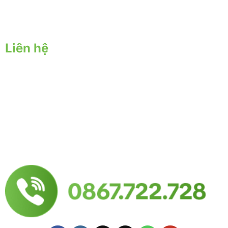
Chính sách bảo hành - đổi trả
Chính sách bảo mật
Liên hệ
Trụ sở chính:
57 Yên Đỗ, P. Tân Thành, Q. Tân Phú, TPHCM
Địa chỉ nông trại:
57 Đặng Công Bỉnh ấp 6, Xuân Thới Thượng, Hóc Môn, Hồ
Chí Minh
Mail: yersinfarm@gmail.com