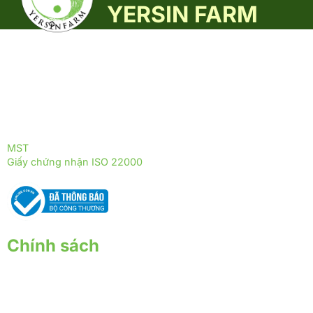
YERSIN FARM
Yersin Farm là đơn vị tiên phong trong nuôi trồng, sản xuất và
phân phối các sản phẩm từ nấm dược liệu, được phát triển
theo mô hình sinh thái xanh, thân thiện với môi trường.
ĐỒNG HÀNH CÙNG YERSIN FARM
ĐỒNG HÀNH CÙNG THỰC PHẨM TRƯỜNG THỌ
MST
: 0317255399
Giấy chứng nhận ISO 22000
: 2018 - ISOQ.4244-FSMS
Chính sách
Chính sách giao nhận
Chính sách thanh toán