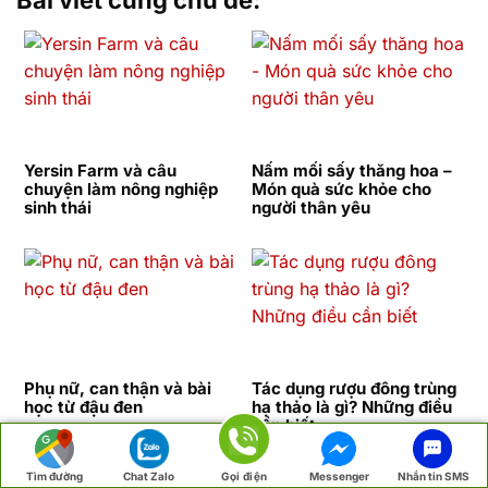
Bài viết cùng chủ đề:
Yersin Farm và câu
Nấm mối sấy thăng hoa –
chuyện làm nông nghiệp
Món quà sức khỏe cho
sinh thái
người thân yêu
Phụ nữ, can thận và bài
Tác dụng rượu đông trùng
học từ đậu đen
hạ thảo là gì? Những điều
cần biết
Tìm đường
Chat Zalo
Gọi điện
Messenger
Nhắn tin SMS