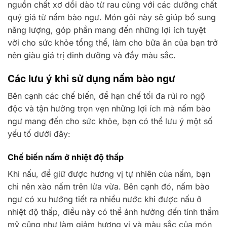
nguồn chất xơ dồi dào từ rau cùng với các dưỡng chất
quý giá từ nấm bào ngư. Món gỏi này sẽ giúp bổ sung
năng lượng, góp phần mang đến những lợi ích tuyệt
vời cho sức khỏe tổng thể, làm cho bữa ăn của bạn trở
nên giàu giá trị dinh dưỡng và đầy màu sắc.
Các lưu ý khi sử dụng nấm bào ngư
Bên cạnh các chế biến, để hạn chế tối đa rủi ro ngộ
độc và tận hưởng trọn vẹn những lợi ích mà nấm bào
ngư mang đến cho sức khỏe, bạn có thể lưu ý một số
yếu tố dưới đây:
Chế biến nấm ở nhiệt độ thấp
Khi nấu, để giữ được hương vị tự nhiên của nấm, bạn
chỉ nên xào nấm trên lửa vừa. Bên cạnh đó, nấm bào
ngư có xu hướng tiết ra nhiều nước khi được nấu ở
nhiệt độ thấp, điều này có thể ảnh hưởng đến tính thẩm
mỹ cũng như làm giảm hương vị và màu sắc của món