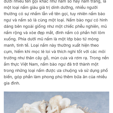
dưới nhiều tên gọi khác như nấm sò hay nấm trắng, là
một loại nấm giàu giá trị dinh dưỡng, nhiều người
thường có sự nhầm lẫn về tên gọi, tuy nhiên nấm bào
ngư và nấm sò là cùng một loại. Nấm bào ngư có hình
dáng bên ngoài giống như một chiếc phễu nghiên, mũ
nấm rộng và xòe đẹp mắt, đỉnh nấm có phần hơi lõm
xuống. Phía dưới mũ nấm là một lớp bào tử mỏng
manh, tinh tế. Loại nấm này thường xuất hiện theo
cụm, hiếm khi mọc lẻ loi và thích nghi tốt với các môi
trường như thân cây gỗ, mùn cưa và rơm rạ. Trong nền
ẩm thực Việt Nam, nấm bào ngư đã trở thành một
trong những loại nấm được ưa chuộng và sử dụng phổ
biến, góp phần làm phong phú thêm bữa ăn của nhiều
gia đình.