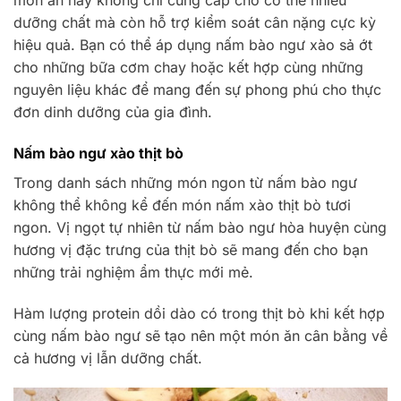
món ăn này không chỉ cung cấp cho cơ thể nhiều
dưỡng chất mà còn hỗ trợ kiểm soát cân nặng cực kỳ
hiệu quả. Bạn có thể áp dụng nấm bào ngư xào sả ớt
cho những bữa cơm chay hoặc kết hợp cùng những
nguyên liệu khác để mang đến sự phong phú cho thực
đơn dinh dưỡng của gia đình.
Nấm bào ngư xào thịt bò
Trong danh sách những món ngon từ nấm bào ngư
không thể không kể đến món nấm xào thịt bò tươi
ngon. Vị ngọt tự nhiên từ nấm bào ngư hòa huyện cùng
hương vị đặc trưng của thịt bò sẽ mang đến cho bạn
những trải nghiệm ẩm thực mới mẻ.
Hàm lượng protein dồi dào có trong thịt bò khi kết hợp
cùng nấm bào ngư sẽ tạo nên một món ăn cân bằng về
cả hương vị lẫn dưỡng chất.