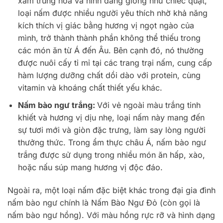
xám trung hòa và hình dáng giống như chiếc quạt,
loại nấm được nhiều người yêu thích nhờ khả năng
kích thích vị giác bằng hương vị ngọt ngào của
mình, trở thành thành phần không thể thiếu trong
các món ăn từ Á đến Âu. Bên cạnh đó, nó thường
được nuôi cấy tỉ mỉ tại các trang trại nấm, cung cấp
hàm lượng dưỡng chất dồi dào với protein, cùng
vitamin và khoáng chất thiết yếu khác.
Nấm bào ngư trắng:
Với vẻ ngoài màu trắng tinh
khiết và hương vị dịu nhẹ, loại nấm này mang đến
sự tươi mới và giòn đặc trưng, làm say lòng người
thưởng thức. Trong ẩm thực châu Á, nấm bào ngư
trắng được sử dụng trong nhiều món ăn hấp, xào,
hoặc nấu súp mang hương vị độc đáo.
Ngoài ra, một loại nấm đặc biệt khác trong đại gia đình
nấm bào ngư chính là Nấm Bào Ngư Đỏ (còn gọi là
nấm bào ngư hồng). Với màu hồng rực rỡ và hình dạng