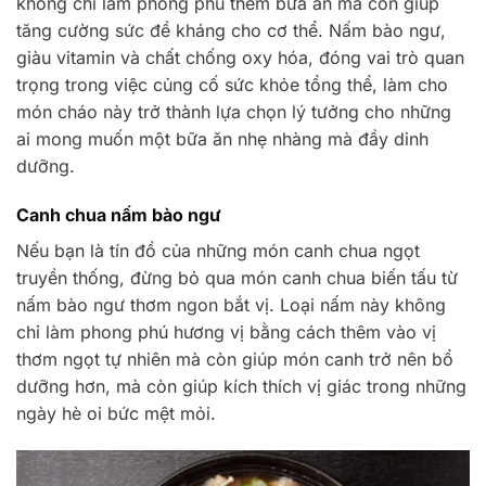
không chỉ làm phong phú thêm bữa ăn mà còn giúp
tăng cường sức đề kháng cho cơ thể. Nấm bào ngư,
giàu vitamin và chất chống oxy hóa, đóng vai trò quan
trọng trong việc củng cố sức khỏe tổng thể, làm cho
món cháo này trở thành lựa chọn lý tưởng cho những
ai mong muốn một bữa ăn nhẹ nhàng mà đầy dinh
dưỡng.
Canh chua nấm bào ngư
Nếu bạn là tín đồ của những món canh chua ngọt
truyền thống, đừng bỏ qua món canh chua biến tấu từ
nấm bào ngư thơm ngon bắt vị. Loại nấm này không
chỉ làm phong phú hương vị bằng cách thêm vào vị
thơm ngọt tự nhiên mà còn giúp món canh trở nên bổ
dưỡng hơn, mà còn giúp kích thích vị giác trong những
ngày hè oi bức mệt mỏi.