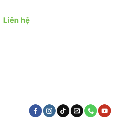
Chính sách bảo mật
Liên hệ
Trụ sở chính:
57 Yên Đỗ, P. Tân Thành, Q. Tân Phú, TPHCM
Địa chỉ nông trại:
57 Đặng Công Bỉnh ấp 6, Xuân Thới Thượng, Hóc Môn, Hồ
Chí Minh
Mail: yersinfarm@gmail.com