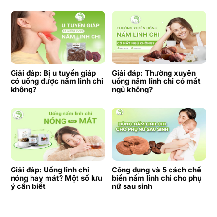
Giải đáp: Bị u tuyến giáp
Giải đáp: Thường xuyên
có uống được nấm linh chi
uống nấm linh chi có mất
không?
ngủ không?
Giải đáp: Uống linh chi
Công dụng và 5 cách chế
nóng hay mát? Một số lưu
biến nấm linh chi cho phụ
ý cần biết
nữ sau sinh