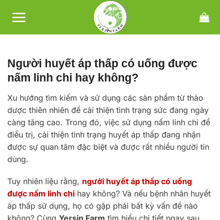
Bỏ
qua
nội
dung
Người huyết áp thấp có uống được
nấm linh chi hay không?
Xu hướng tìm kiếm và sử dụng các sản phẩm từ thảo
dược thiên nhiên để cải thiện tình trạng sức đang ngày
càng tăng cao. Trong đó, việc sử dụng nấm linh chi để
điều trị, cải thiện tình trạng huyết áp thấp đang nhận
được sự quan tâm đặc biệt và được rất nhiều người tin
dùng.
Tuy nhiên liệu rằng,
người huyết áp thấp có uống
được nấm linh chi
hay không? Và nếu bệnh nhân huyết
áp thấp sử dụng, họ có gặp phải bất kỳ vấn đề nào
không? Cùng
Yersin Farm
tìm hiểu chi tiết ngay sau