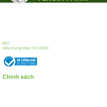
Yersin Farm là đơn vị tiên phong trong nuôi trồng, sản xuất và
phân phối các sản phẩm từ nấm dược liệu, được phát triển
theo mô hình sinh thái xanh, thân thiện với môi trường.
ĐỒNG HÀNH CÙNG YERSIN FARM
ĐỒNG HÀNH CÙNG THỰC PHẨM TRƯỜNG THỌ
MST
: 0317255399
Giấy chứng nhận ISO 22000
: 2018 - ISOQ.4244-FSMS
Chính sách
Chính sách giao nhận
Chính sách thanh toán
Chính sách bảo hành - đổi trả