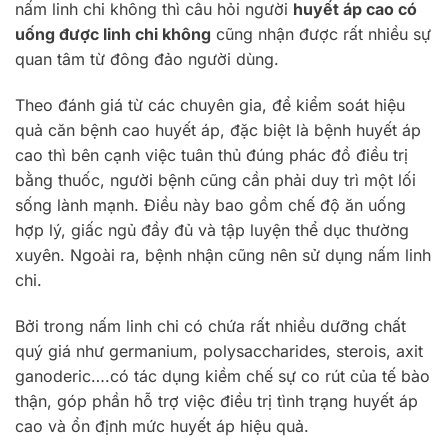
nấm linh chi không thì câu hỏi người
huyết áp cao có
uống được linh chi không
cũng nhận được rất nhiều sự
quan tâm từ đông đảo người dùng.
Theo đánh giá từ các chuyên gia, để kiểm soát hiệu
quả căn bệnh cao huyết áp, đặc biệt là bệnh huyết áp
cao thì bên cạnh việc tuân thủ đúng phác đồ điều trị
bằng thuốc, người bệnh cũng cần phải duy trì một lối
sống lành mạnh. Điều này bao gồm chế độ ăn uống
hợp lý, giấc ngủ đầy đủ và tập luyện thể dục thường
xuyên. Ngoài ra, bệnh nhận cũng nên sử dụng nấm linh
chi.
Bởi trong nấm linh chi có chứa rất nhiều dưỡng chất
quý giá như germanium, polysaccharides, sterois, axit
ganoderic….có tác dụng kiềm chế sự co rút của tế bào
thận, góp phần hỗ trợ việc điều trị tình trạng huyết áp
cao và ổn định mức huyết áp hiệu quả.