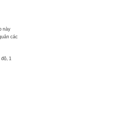
p này
quản các
 độ, 1