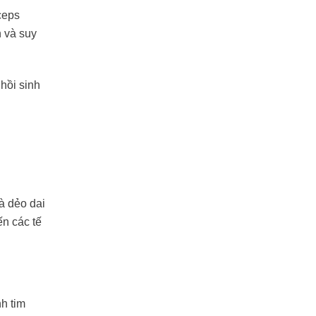
ceps
n và suy
hồi sinh
à dẻo dai
n các tế
nh tim