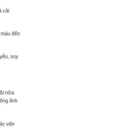
à cải
h máu đến
 yếu, suy
một nửa
ống tình
các vấn