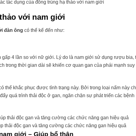
c tác dụng của đông trùng hạ thảo với nam giới
thảo với nam giới
ới đàn ông
có thể kể đến như:
gấp 4 lần so với nữ giới. Lý do là nam giới sử dụng rượu bia, 
ích trong thời gian dài sẽ khiến cơ quan gan của phái mạnh suy
ó thể khắc phục được tình trạng này. Bởi trong loại nấm này 
đẩy quá trình thải độc ở gan, ngăn chặn sự phát triển các bệnh 
úp thải độc gan và tăng cường các chức năng gan hiệu quả
nam giới – Giúp bổ thận