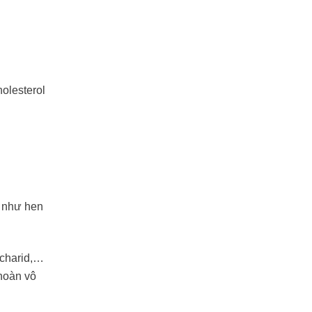
olesterol
p như hen
ccharid,…
 hoàn vô