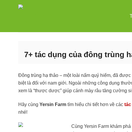
Bỏ
qua
nội
dung
7+ tác dụng của đông trùng h
Đông trùng hạ thảo – một loài nấm quý hiếm, đã được
biệt là đối với nam giới. Ngoài những công dụng thườ
xem là “thược dược” giúp cánh mày râu tăng cường si
Hãy cùng
Yersin Farm
tìm hiểu chi tiết hơn về các
tác
nhé!