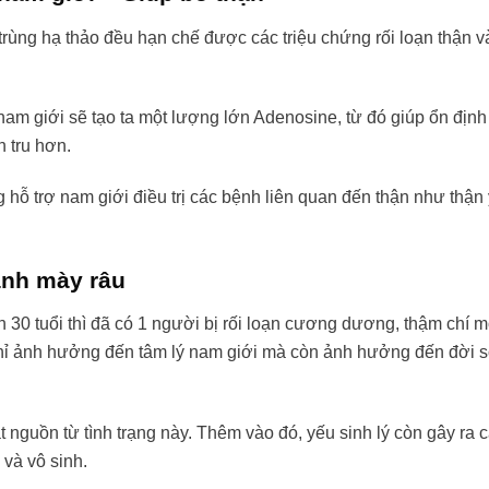
rùng hạ thảo đều hạn chế được các triệu chứng rối loạn thận v
nam giới sẽ tạo ta một lượng lớn Adenosine, từ đó giúp ổn địn
n tru hơn.
 hỗ trợ nam giới điều trị các bệnh liên quan đến thận như thận
ánh mày râu
 30 tuổi thì đã có 1 người bị rối loạn cương dương, thậm chí 
hỉ ảnh hưởng đến tâm lý nam giới mà còn ảnh hưởng đến đời s
t nguồn từ tình trạng này. Thêm vào đó, yếu sinh lý còn gây ra 
và vô sinh.