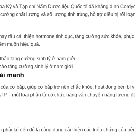
oa Kỳ và Tạp chí Nấm Dược liệu Quốc tế đã khẳng định Cordy
 cường chất lượng và số lượng tinh trùng, hỗ trợ điều trị rối loạ
ày râu cải thiện hormone tình dục, tăng cường sức khỏe, phục 
 hiếm muộn hiệu quả.
hảo tăng cường sinh lý ở nam giới
ái mạnh
ủa cơ bắp, giúp cơ bắp trở nên chắc khỏe, hoạt động bền bỉ v
 ATP – một loại phân tử có chức năng vận chuyển năng lượng đế
i phải kể đến đó là công dụng cải thiện các triệu chứng của bệ