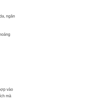
 da, ngăn
khoáng
 hợp vào
 ích mà