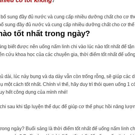
nhiều có tốt không
?
bổ sung đầy đủ nước và cung cấp nhiều dưỡng chất cho cơ thể
nào tốt nhất trong ngày?
g biết được nên uống nấm linh chi vào lúc nào tốt nhất để tận
ên cứu khoa học của các chuyên gia, thời điểm tốt nhất để uốn
ủ dài, lúc này bụng và dạ dày vẫn còn trống rỗng, sẽ giúp các
 một cách tốt nhất. Chính vì thế, hãy duy trì thói quen uống 1 
 huy hết công dụng của mình nhé!
hi sau khi tập luyện thể dục để giúp cơ thể phục hồi năng lượ