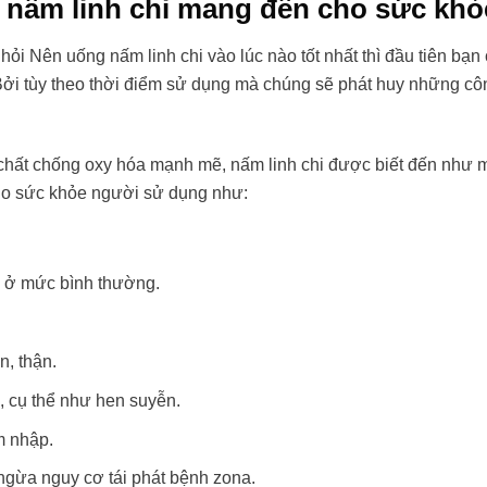
 nấm linh chi mang đến cho sức khỏ
 hỏi Nên uống nấm linh chi vào lúc nào tốt nhất thì đầu tiên bạ
 Bởi tùy theo thời điểm sử dụng mà chúng sẽ phát huy những cô
hất chống oxy hóa mạnh mẽ, nấm linh chi được biết đến như m
ho sức khỏe người sử dụng như:
l ở mức bình thường.
, thận.
 cụ thể như hen suyễn.
m nhập.
 ngừa nguy cơ tái phát bệnh zona.