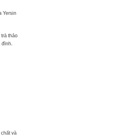
a Yersin
, trà thảo
 đình.
 chất và