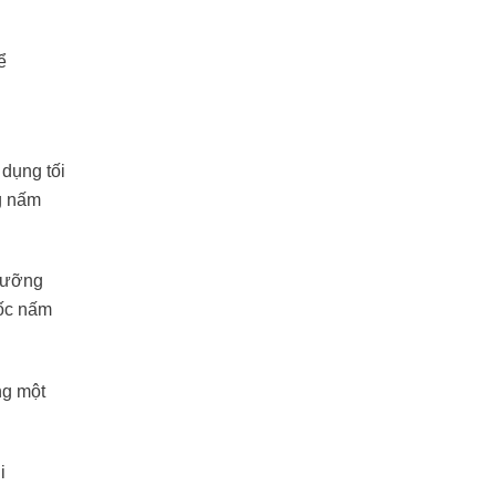
 dụng tối
g nấm
 dưỡng
cốc nấm
ng một