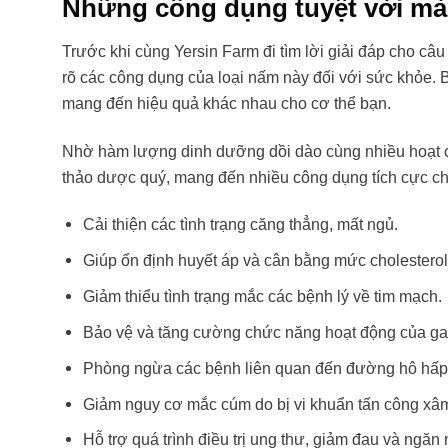
Những công dụng tuyệt vời mà
Trước khi cùng Yersin Farm đi tìm lời giải đáp cho câu
rõ các công dụng của loại nấm này đối với sức khỏe.
mang đến hiệu quả khác nhau cho cơ thể bạn.
Nhờ hàm lượng dinh dưỡng dồi dào cùng nhiều hoạt c
thảo dược quý, mang đến nhiều công dụng tích cực c
Cải thiện các tình trạng căng thẳng, mất ngủ.
Giúp ổn định huyết áp và cân bằng mức cholestero
Giảm thiểu tình trạng mắc các bệnh lý về tim mạch.
Bảo vệ và tăng cường chức năng hoạt động của gan
Phòng ngừa các bệnh liên quan đến đường hô hấp,
Giảm nguy cơ mắc cúm do bị vi khuẩn tấn công xâ
Hỗ trợ quá trình điều trị ung thư, giảm đau và ngăn