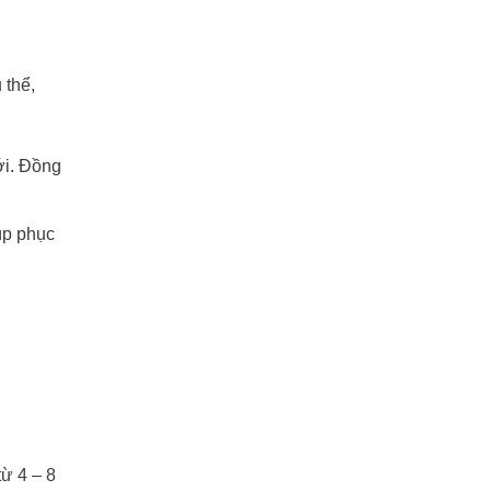
 thể,
ới. Đồng
úp phục
từ 4 – 8