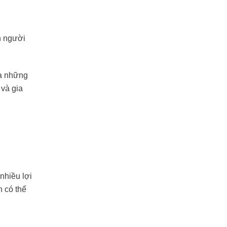
n người
ua những
 và gia
nhiều lợi
n có thể