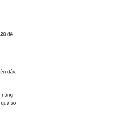
728
để
rên đây,
t mang
 qua số