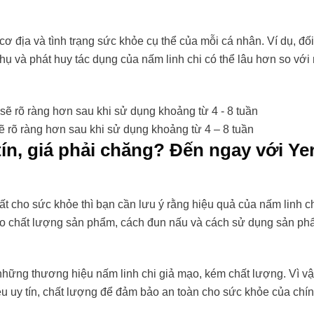
ơ địa và tình trạng sức khỏe cụ thể của mỗi cá nhân. Ví dụ, đối
thụ và phát huy tác dụng của nấm linh chi có thể lâu hơn so với
ẽ rõ ràng hơn sau khi sử dụng khoảng từ 4 – 8 tuần
tín, giá phải chăng? Đến ngay với Ye
ất cho sức khỏe thì bạn cần lưu ý rằng hiệu quả của nấm linh c
vào chất lượng sản phẩm, cách đun nấu và cách sử dụng sản p
ố những thương hiệu nấm linh chi giả mạo, kém chất lượng. Vì v
u uy tín, chất lượng để đảm bảo an toàn cho sức khỏe của chí