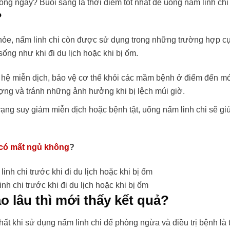
rong ngày? Buổi sáng là thời điểm tốt nhất để uống nấm linh chi
?
ỏe, nấm linh chi còn được sử dụng trong những trường hợp cụ
ng như khi đi du lịch hoặc khi bị ốm.
 hệ miễn dịch, bảo vệ cơ thể khỏi các mầm bệnh ở điểm đến m
lượng và tránh những ảnh hưởng khi bị lệch múi giờ.
rạng suy giảm miễn dịch hoặc bệnh tật, uống nấm linh chi sẽ gi
 có mất ngủ không
?
nh chi trước khi đi du lịch hoặc khi bị ốm
o lâu thì mới thấy kết quả?
hất khi sử dụng nấm linh chi để phòng ngừa và điều trị bệnh là 