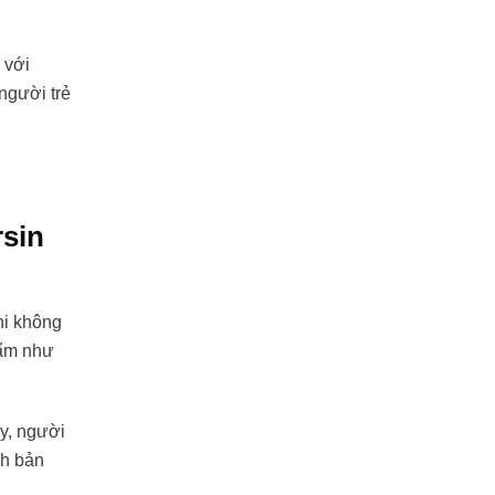
 với
 người trẻ
rsin
hi không
hẩm như
ậy, người
nh bản