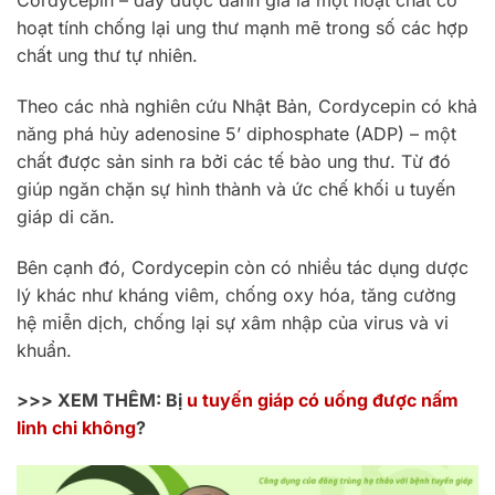
Cordycepin – đây được đánh giá là một hoạt chất có
hoạt tính chống lại ung thư mạnh mẽ trong số các hợp
chất ung thư tự nhiên.
Theo các nhà nghiên cứu Nhật Bản, Cordycepin có khả
năng phá hủy adenosine 5’ diphosphate (ADP) – một
chất được sản sinh ra bởi các tế bào ung thư. Từ đó
giúp ngăn chặn sự hình thành và ức chế khối u tuyến
giáp di căn.
Bên cạnh đó, Cordycepin còn có nhiều tác dụng dược
lý khác như kháng viêm, chống oxy hóa, tăng cường
hệ miễn dịch, chống lại sự xâm nhập của virus và vi
khuẩn.
>>> XEM THÊM: Bị
u tuyến giáp có uống được nấm
linh chi không
?