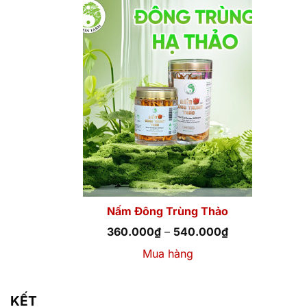
Nấm Đông Trùng Thảo
Khoảng
360.000
₫
–
540.000
₫
giá:
từ
Mua hàng
360.000₫
đến
540.000₫
KẾT