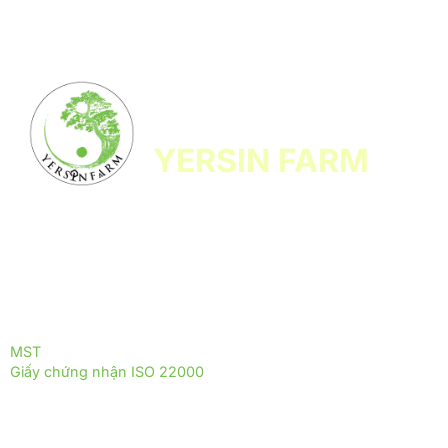
CÔNG TY TNHH HỆ SINH THÁI
LÂM NÔNG NGHIỆP VI SINH
YERSIN FARM
Yersin Farm là đơn vị tiên phong trong nuôi trồng, sản xuất và
phân phối các sản phẩm từ nấm dược liệu, được phát triển
theo mô hình sinh thái xanh, thân thiện với môi trường.
ĐỒNG HÀNH CÙNG YERSIN FARM
ĐỒNG HÀNH CÙNG THỰC PHẨM TRƯỜNG THỌ
MST
: 0317255399
Giấy chứng nhận ISO 22000
: 2018 - ISOQ.4244-FSMS