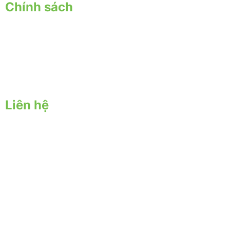
Chính sách
Chính sách giao nhận
Chính sách thanh toán
Chính sách bảo hành - đổi trả
Chính sách bảo mật
Liên hệ
Trụ sở chính:
57 Yên Đỗ, P. Tân Thành, Q. Tân Phú, TPHCM
Địa chỉ nông trại:
57 Đặng Công Bỉnh ấp 6, Xuân Thới Thượng, Hóc Môn, Hồ
Chí Minh
Mail: yersinfarm@gmail.com