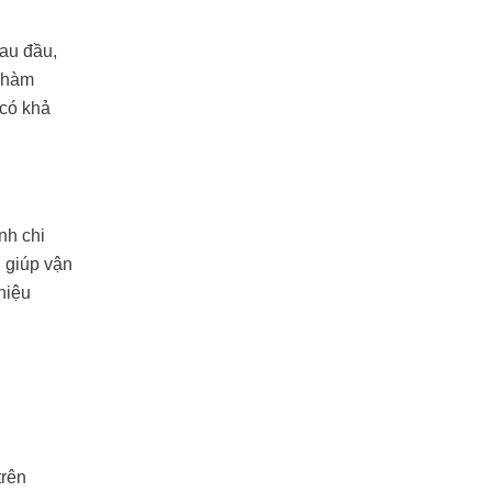
đau đầu,
u hàm
 có khả
nh chi
, giúp vận
hiệu
trên