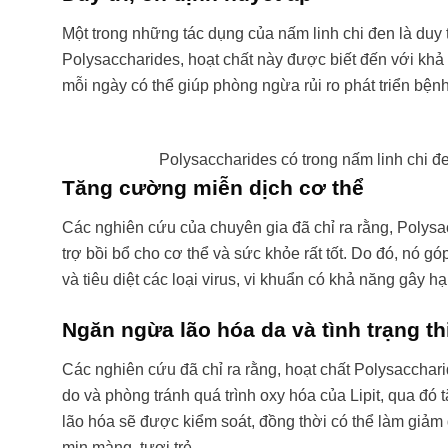
Một trong những tác dụng của nấm linh chi đen là duy t
Polysaccharides, hoạt chất này được biết đến với khả n
mỗi ngày có thể giúp phòng ngừa rủi ro phát triển bện
Polysaccharides có trong nấm linh chi đe
Tăng cường miễn dịch cơ thể
Các nghiên cứu của chuyên gia đã chỉ ra rằng, Polysac
trợ bồi bổ cho cơ thể và sức khỏe rất tốt. Do đó, nó 
và tiêu diệt các loại virus, vi khuẩn có khả năng gây hạ
Ngăn ngừa lão hóa da và tình trạng t
Các nghiên cứu đã chỉ ra rằng, hoạt chất Polysaccharid
do và phòng tránh quá trình oxy hóa của Lipit, qua đó
lão hóa sẽ được kiểm soát, đồng thời có thể làm giảm
mịn màng, tươi trẻ.