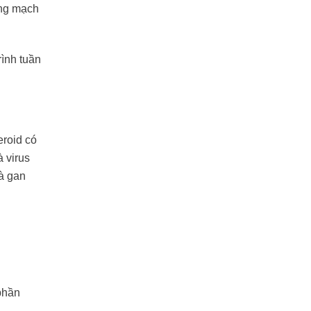
ộng mạch
ình tuần
eroid có
à virus
và gan
 phần