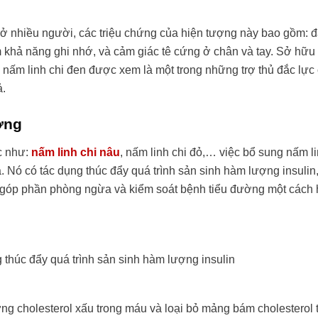
 ở nhiều người, các triệu chứng của hiện tượng này bao gồm: 
m khả năng ghi nhớ, và cảm giác tê cứng ở chân và tay. Sở hữ
 nấm linh chi đen được xem là một trong những trợ thủ đắc lực
ả.
ờng
c như:
nấm linh chi nâu
, nấm linh chi đỏ,… việc bổ sung nấm li
. Nó có tác dụng thúc đẩy quá trình sản sinh hàm lượng insulin
ó góp phần phòng ngừa và kiểm soát bệnh tiểu đường một cách 
 thúc đẩy quá trình sản sinh hàm lượng insulin
ng cholesterol xấu trong máu và loại bỏ mảng bám cholesterol 