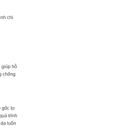
inh chi
 giúp hỗ
ng chống
ỏ gốc tự
quá trình
 da luôn