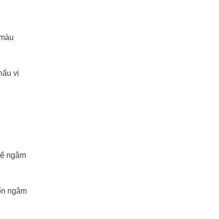
 màu
hẩu vị
 Để ngâm
uốn ngâm