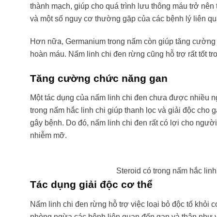
thành mạch, giúp cho quá trình lưu thông máu trở nên
và một số nguy cơ thường gặp của các bệnh lý liên q
Hơn nữa, Germanium trong nấm còn giúp tăng cường khả
hoàn máu. Nấm linh chi đen rừng cũng hỗ trợ rất tốt tr
Tăng cường chức năng gan
Một tác dụng của nấm linh chi đen chưa được nhiều n
trong nấm hắc linh chi giúp thanh lọc và giải độc cho g
gây bệnh. Do đó, nấm linh chi đen rất có lợi cho ngườ
nhiễm mỡ.
Steroid có trong nấm hắc linh
Tác dụng giải độc cơ thể
Nấm linh chi đen rừng hỗ trợ việc loại bỏ độc tố khỏi 
phòng ngừa các bệnh liên quan đến gan và thận như vi