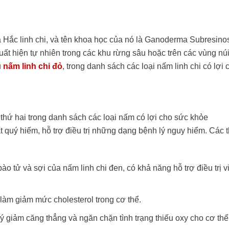
là Hắc linh chi, và tên khoa học của nó là Ganoderma Subresin
uất hiện tự nhiên trong các khu rừng sâu hoặc trên các vùng núi
u
nấm linh chi đỏ
, trong danh sách các loại nấm linh chi có lợi
thứ hai trong danh sách các loại nấm có lợi cho sức khỏe
 quý hiếm, hỗ trợ điều trị những dạng bệnh lý nguy hiểm. Các 
bào tử và sợi của nấm linh chi đen, có khả năng hỗ trợ điều trị v
 làm giảm mức cholesterol trong cơ thể.
lý giảm căng thẳng và ngăn chặn tình trạng thiếu oxy cho cơ thể