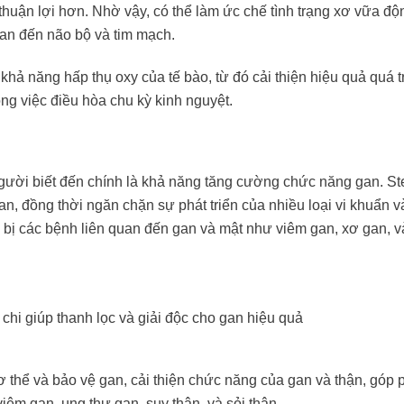
 thuận lợi hơn. Nhờ vậy, có thể làm ức chế tình trạng xơ vữa đ
uan đến não bộ và tim mạch.
 năng hấp thụ oxy của tế bào, từ đó cải thiện hiệu quả quá tr
ong việc điều hòa chu kỳ kinh nguyệt.
gười biết đến chính là khả năng tăng cường chức năng gan. St
an, đồng thời ngăn chặn sự phát triển của nhiều loại vi khuẩn v
i bị các bệnh liên quan đến gan và mật như viêm gan, xơ gan, 
 chi giúp thanh lọc và giải độc cho gan hiệu quả
cơ thể và bảo vệ gan, cải thiện chức năng của gan và thận, góp
êm gan, ung thư gan, suy thận, và sỏi thận.