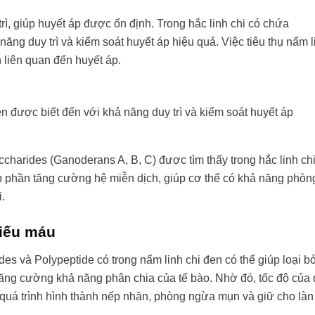
rì, giúp huyết áp được ổn định. Trong hắc linh chi có chứa
ăng duy trì và kiểm soát huyết áp hiệu quả. Việc tiêu thụ nấm l
h liên quan đến huyết áp.
n được biết đến với khả năng duy trì và kiểm soát huyết áp
charides (Ganoderans A, B, C) được tìm thấy trong hắc linh chi
góp phần tăng cường hệ miễn dịch, giúp cơ thể có khả năng phò
i.
hiếu máu
es và Polypeptide có trong nấm linh chi đen có thể giúp loại b
 tăng cường khả năng phân chia của tế bào. Nhờ đó, tốc độ của 
 quá trình hình thành nếp nhăn, phòng ngừa mụn và giữ cho làn