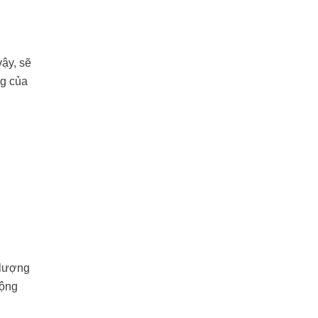
vậy, sẽ
ng của
 lượng
động