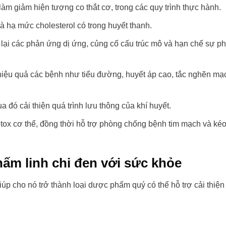
làm giảm hiện tượng co thắt cơ, trong các quy trình thực hành.
và hạ mức cholesterol có trong huyết thanh.
g lại các phản ứng dị ứng, củng cố cấu trúc mô và hạn chế sự phá
ị hiệu quả các bệnh như tiểu đường, huyết áp cao, tắc nghẽn m
đó cải thiện quá trình lưu thông của khí huyết.
tox cơ thể, đồng thời hỗ trợ phòng chống bệnh tim mạch và kéo 
ấm linh chi đen với sức khỏe
úp cho nó trở thành loại dược phẩm quý có thể hỗ trợ cải thiện 