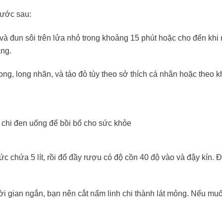
 bước sau:
và đun sôi trên lửa nhỏ trong khoảng 15 phút hoặc cho đến khi
ắng.
ong, long nhãn, và táo đỏ tùy theo sở thích cá nhân hoặc theo k
chi đen uống để bồi bổ cho sức khỏe
c chứa 5 lít, rồi đổ đầy rượu có độ cồn 40 độ vào và đậy kín.
i gian ngắn, bạn nên cắt nấm linh chi thành lát mỏng. Nếu m