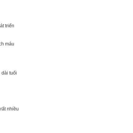
t triển
ạch máu
dài tuổi
rất nhiều