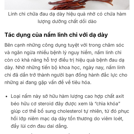
Linh chi chữa đau dạ dày hiệu quả nhờ có chứa hàm
lượng dưỡng chất dồi dào
Tác dụng của nấm linh chi với dạ dày
Bên cạnh những công dụng tuyệt vời trong chăm sóc
và ngăn ngừa nhiều bệnh lý nguy hiểm, nấm linh chi
còn có khả năng hỗ trợ điều trị hiệu quả bệnh đau dạ
dày. Nhờ những tiến bộ khoa học, ngày nay, nấm linh
chi đã dần trở thành người bạn đồng hành đắc lực cho
những ai đang gặp vấn đề về tiêu hóa.
Loại nấm này sở hữu hàm lượng cao hợp chất axit
béo hữu cơ steroid đây được xem là “chìa khóa”
giúp cơ thể bổ sung cholesterol tự nhiên, từ đó phục
hồi lớp niêm mạc dạ dày tổn thương do viêm loét,
đẩy lùi cơn đau dai dẳng.