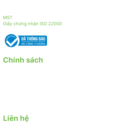
ĐỒNG HÀNH CÙNG THỰC PHẨM TRƯỜNG THỌ
MST
: 0317255399
Giấy chứng nhận ISO 22000
: 2018 - ISOQ.4244-FSMS
Chính sách
Chính sách giao nhận
Chính sách thanh toán
Chính sách bảo hành - đổi trả
Chính sách bảo mật
Liên hệ
Trụ sở chính: