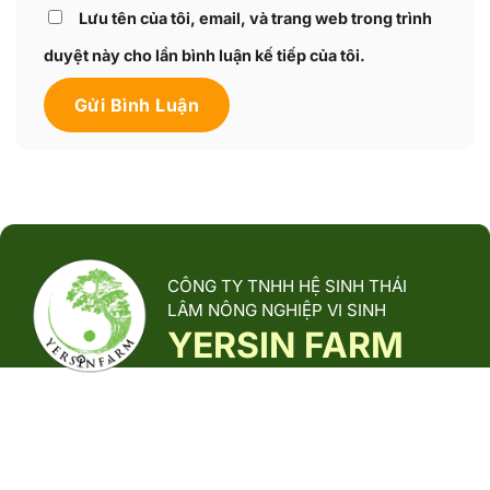
Lưu tên của tôi, email, và trang web trong trình
duyệt này cho lần bình luận kế tiếp của tôi.
CÔNG TY TNHH HỆ SINH THÁI
LÂM NÔNG NGHIỆP VI SINH
YERSIN FARM
Yersin Farm là đơn vị tiên phong trong nuôi trồng, sản xuất và
phân phối các sản phẩm từ nấm dược liệu, được phát triển
theo mô hình sinh thái xanh, thân thiện với môi trường.
ĐỒNG HÀNH CÙNG YERSIN FARM