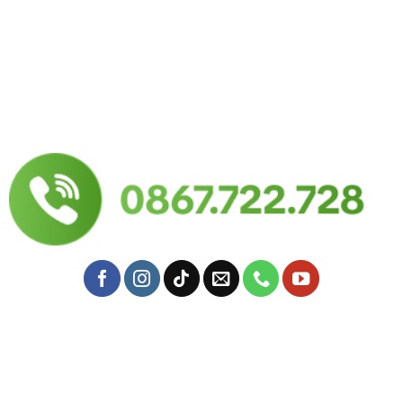
57 Yên Đỗ, P. Tân Thành, Q. Tân Phú, TPHCM
Địa chỉ nông trại:
57 Đặng Công Bỉnh ấp 6, Xuân Thới Thượng, Hóc Môn, Hồ
Chí Minh
Mail: yersinfarm@gmail.com