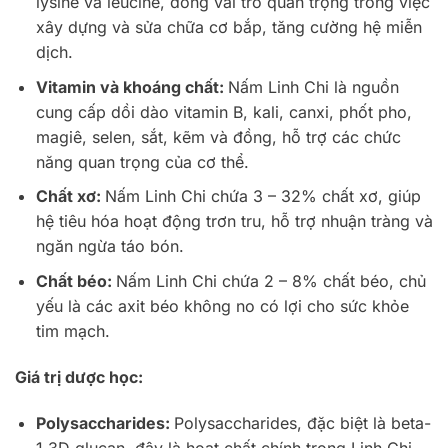
lysine và leucine, đóng vai trò quan trọng trong việc
xây dựng và sửa chữa cơ bắp, tăng cường hệ miễn
dịch.
Vitamin và khoáng chất:
Nấm Linh Chi là nguồn
cung cấp dồi dào vitamin B, kali, canxi, phốt pho,
magiê, selen, sắt, kẽm và đồng, hỗ trợ các chức
năng quan trọng của cơ thể.
Chất xơ:
Nấm Linh Chi chứa 3 – 32% chất xơ, giúp
hệ tiêu hóa hoạt động trơn tru, hỗ trợ nhuận tràng và
ngăn ngừa táo bón.
Chất béo:
Nấm Linh Chi chứa 2 – 8% chất béo, chủ
yếu là các axit béo không no có lợi cho sức khỏe
tim mạch.
Giá trị dược học:
Polysaccharides:
Polysaccharides, đặc biệt là beta-
1,3D glucan, đây là hoạt chất chính trong Linh Chi,