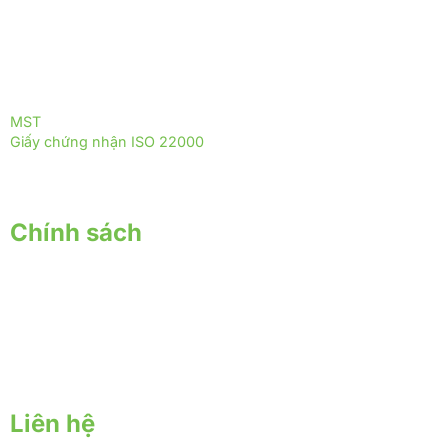
phân phối các sản phẩm từ nấm dược liệu, được phát triển
theo mô hình sinh thái xanh, thân thiện với môi trường.
ĐỒNG HÀNH CÙNG YERSIN FARM
ĐỒNG HÀNH CÙNG THỰC PHẨM TRƯỜNG THỌ
MST
: 0317255399
Giấy chứng nhận ISO 22000
: 2018 - ISOQ.4244-FSMS
Chính sách
Chính sách giao nhận
Chính sách thanh toán
Chính sách bảo hành - đổi trả
Chính sách bảo mật
Liên hệ