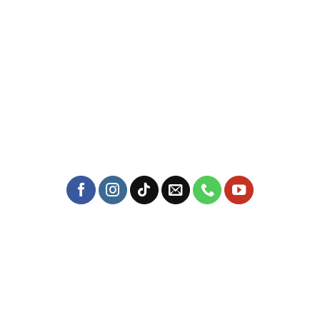
Trụ sở chính:
57 Yên Đỗ, P. Tân Thành, Q. Tân Phú, TPHCM
Địa chỉ nông trại:
57 Đặng Công Bỉnh ấp 6, Xuân Thới Thượng, Hóc Môn, Hồ
Chí Minh
Mail: yersinfarm@gmail.com