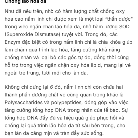
Chống lão hóa da
Như đã nêu trên, nhờ có hàm lượng chất chống oxy
hóa cao nấm linh chi được xem là một loại “thần dược”
trong việc ngăn chặn lão hóa da, nhờ hàm lượng SOD
(Superoxide Dismutase) tuyệt vời. Trong đó, các
Enzym đặc biệt có trong nấm linh chi là chìa khóa giúp
làm chậm quá trình lão hóa, tăng cường khả năng
chống nhăn và loại bỏ các gốc tự do, đồng thời cũng
hỗ trợ trong việc ngăn chặn oxy hóa lipid, mang lại vẻ
ngoài trẻ trung, tươi mới cho làn da.
Không chỉ dừng lại ở đó, nấm linh chi còn chứa hai
thành phần dưỡng chất vô cùng quan trọng khác là
Polysaccharides và polypeptides, đóng góp vào việc
tăng cường tổng hợp DNA trong nhân của tế bào. Sự
tổng hợp DNA đầy đủ và hiệu quả giúp phục hồi và
chống lại quá trình lão hóa da từ sâu bên trong, cho
bạn làn da căng mịn và tràn đầy sức sống.