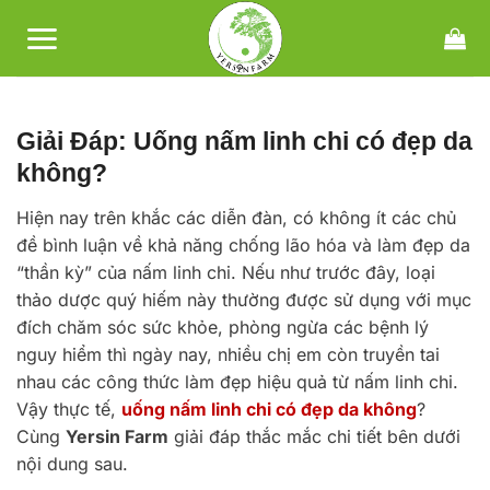
Bỏ
qua
nội
dung
Giải Đáp: Uống nấm linh chi có đẹp da
không?
Hiện nay trên khắc các diễn đàn, có không ít các chủ
đề bình luận về khả năng chống lão hóa và làm đẹp da
“thần kỳ” của nấm linh chi. Nếu như trước đây, loại
thảo dược quý hiếm này thường được sử dụng với mục
đích chăm sóc sức khỏe, phòng ngừa các bệnh lý
nguy hiểm thì ngày nay, nhiều chị em còn truyền tai
nhau các công thức làm đẹp hiệu quả từ nấm linh chi.
Vậy thực tế,
uống nấm linh chi có đẹp da không
?
Cùng
Yersin Farm
giải đáp thắc mắc chi tiết bên dưới
nội dung sau.